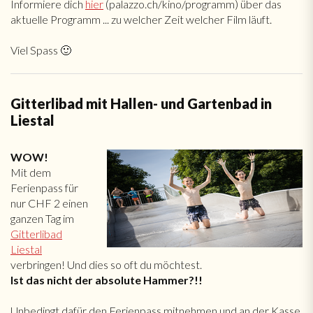
Informiere dich
hier
(palazzo.ch/kino/programm) über das
aktuelle Programm ... zu welcher Zeit welcher Film läuft.
Viel Spass 🙂
Gitterlibad mit Hallen- und Gartenbad in
Liestal
WOW!
Mit dem
Ferienpass für
nur CHF 2 einen
ganzen Tag im
Gitterlibad
Liestal
verbringen! Und dies so oft du möchtest.
Ist das nicht der absolute Hammer?!!
Unbedingt dafür den Ferienpass mitnehmen und an der Kasse