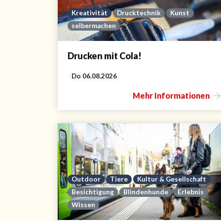
Kreativität
Drucktechnik
Kunst
selbermachen
Drucken mit Cola!
Do 06.08.2026
Mehr Informationen
Outdoor
Tiere
Kultur & Gesellschaft
Besichtigung
Blindenhunde
Erlebnis
Wissen