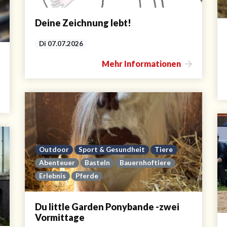
Deine Zeichnung lebt!
Di 07.07.2026
Mehr Informationen
Outdoor
Sport & Gesundheit
Tiere
Abenteuer
Basteln
Bauernhoftiere
Erlebnis
Pferde
Du little Garden Ponybande -zwei
Vormittage