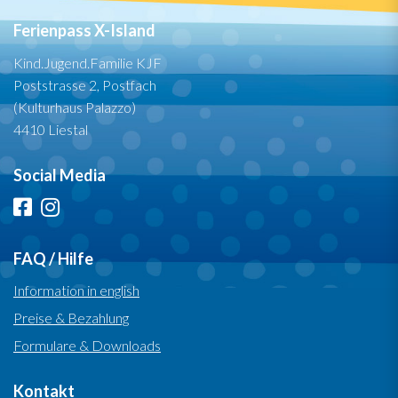
Ferienpass X-Island
Kind.Jugend.Familie KJF
Poststrasse 2, Postfach
(Kulturhaus Palazzo)
4410 Liestal
Social Media
FAQ / Hilfe
Information in english
Preise & Bezahlung
Formulare & Downloads
Kontakt