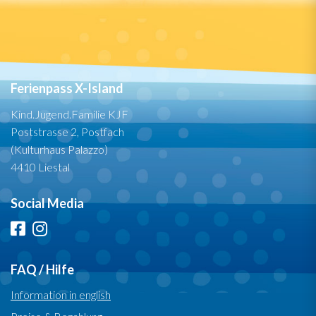
Ferienpass X-Island
Kind.Jugend.Familie KJF
Poststrasse 2, Postfach
(Kulturhaus Palazzo)
4410 Liestal
Social Media
FAQ / Hilfe
Information in english