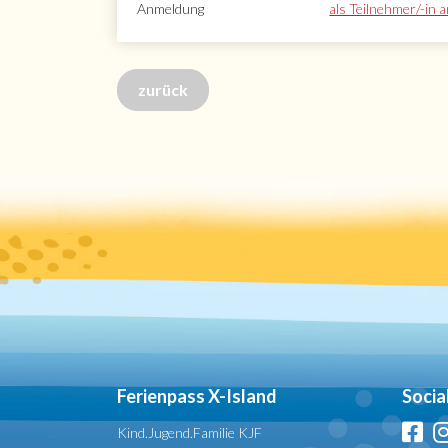
Anmeldung
als Teilnehmer/-in 
zurück
Ferienpass X-Island
Socia
Kind.Jugend.Familie KJF