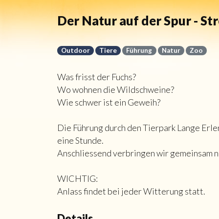
Der Natur auf der Spur - St
Outdoor
Tiere
Führung
Natur
Zoo
Was frisst der Fuchs?
Wo wohnen die Wildschweine?
Wie schwer ist ein Geweih?
Die Führung durch den Tierpark Lange Erle
eine Stunde.
Anschliessend verbringen wir gemeinsam no
WICHTIG:
Anlass findet bei jeder Witterung statt.
Details