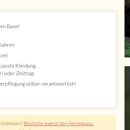
len Basel
 Jahren
sse)
asste Kleidung.
ri oder Zmittag.
Verpflegung selber verantwortlich!
eilnehmen?
Bestelle zuerst den Ferienpass
,