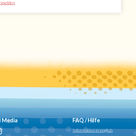
anmelden
l Media
FAQ / Hilfe
Information in english