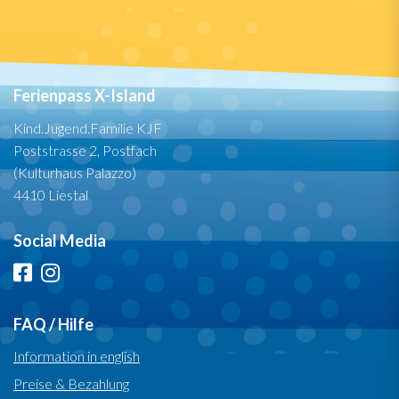
Ferienpass X-Island
Kind.Jugend.Familie KJF
Poststrasse 2, Postfach
(Kulturhaus Palazzo)
4410 Liestal
Social Media
FAQ / Hilfe
Information in english
Preise & Bezahlung