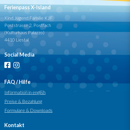
Ferienpass X-Island
Kind.Jugend.Familie KJF
Poststrasse 2, Postfach
(Kulturhaus Palazzo)
4410 Liestal
Social Media
FAQ / Hilfe
Information in english
Preise & Bezahlung
Formulare & Downloads
Kontakt