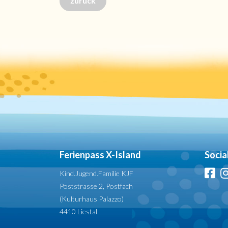
zurück
Ferienpass X-Island
Socia
Kind.Jugend.Familie KJF
Poststrasse 2, Postfach
(Kulturhaus Palazzo)
4410 Liestal