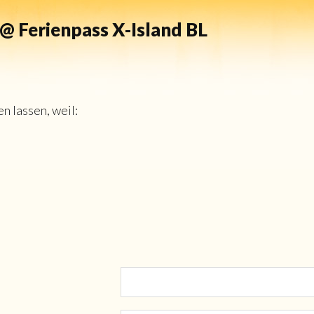
 @ Ferienpass X-Island BL
n lassen, weil: