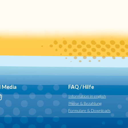
l Media
FAQ / Hilfe
Information in english
Preise & Bezahlung
Formulare & Downloads