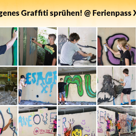
enes Graffiti sprühen! @ Ferienpass X-