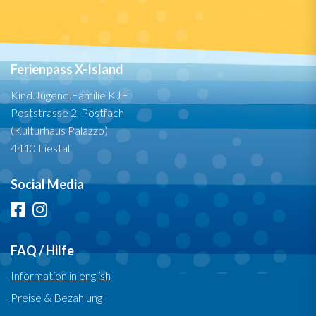
Ferienpass X-Island
Kind.Jugend.Familie KJF
Poststrasse 2, Postfach
(Kulturhaus Palazzo)
4410 Liestal
Social Media
FAQ / Hilfe
Information in english
Preise & Bezahlung